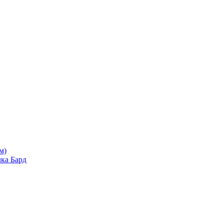
м)
ка Бард