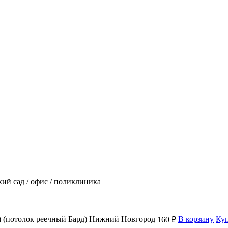
тский сад / офис / поликлиника
Ф) (потолок реечный Бард) Нижний Новгород
В корзину
Ку
160 ₽