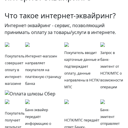
Что такое интернет-эквайринг?
Интернет-эквайринг - сервис, позволяющий
принимать оплату за товары/услуги в интернете.
Покупатель вводит
Запрос в
Покупатель
Интернет-магазин
карточные данные и
банк-
совершает
направляет
подтверждает
эмитент от
оплату в
покупателя на
оплату, данные
НСПК/МПС о
интернет-
платёжную страницу
направлены в НСПК/
возможности
магазине
банка
МПС
операции
Банк-эквайер
Банк-
Покупатель
передаёт
эмитент
получает
НСПК/МПС передаёт
информацию о
отправляет
результат
ответ Банку-