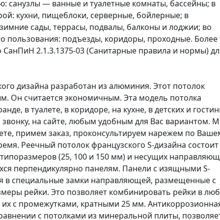
 санузлы — ванные и туалетные комнаты, бассейны; в
й: кухни, пищеблоки, серверные, бойлерные; в
имние сады, террасы, подвалы, балконы и лоджии; во
 пользования: подъезды, коридоры, проходные. Более 
СанПиН 2.1.3.1375-03 (Санитарные правила и нормы) дл
ого дизайна разработан из алюминия. Этот потолок
. Он считается экономичным. Эта модель потолка
нде, в туалете, в коридоре, на кухне, в детских и гостин
 звонку, на сайте, любым удобным для Вас вариантом. 
ете, примем заказ, проконсультируем нарежем по Ваше
ремя. Реечный потолок французского S-дизайна состоит
типоразмеров (25, 100 и 150 мм) и несущих направляю
хся перпендикулярно панелям. Панели с изящными S-
 в специальные замки направляющей, размещенные с
змеры рейки. Это позволяет комбинировать рейки в лю
ь их с промежутками, кратными 25 мм. Антикоррозионна
сравнении с потолками из минеральной плиты, позволяе