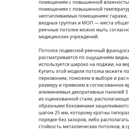
помещениях с повышенной влажностью:
помещениях с повышенной температуро
неотапливаемых помещениях: гаражи, з
входных группах и МОП — места общего
реечные потолки можно мыть согласно 
медицинских учреждений.
Потолок подвесной реечный французск
рассматривается по ощущениям видным
используется широко на лоджии, на вера
Купить этой модели потолка можете по
перезвоним, поможем в выборе и расч
размеру и привезем в согласованное в
алюминиевых декоративных панелей 3 
из оцинкованной стали, располагающи
образными боковинами защелкиваются
шагом 25 мм, которому кратны типора
порядке без зазоров, либо располагат
стойкость металлических потолков, в 