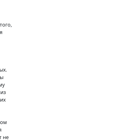
того,
я
ых.
Мы
му
 из
щих
бом
я
т не