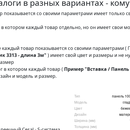
логи в разных вариантах - кому
р показывается со своими параметрами имеет только св
г в котором каждый товар отдельно, но он имеет свои 
е
каждый товар показывается со своими параметрами ( 
ик 3313 - длина 3м"
) имеет свой цвет и размеры и не 
размер
ог в котором каждый товар (
Пример "
Вставка / Панель
зайн и модель и размер.
Тип
панель 10
Модель
гла
Цвет
беже
Дизайн
матер
Ширина (мм)
Толщина (мм)