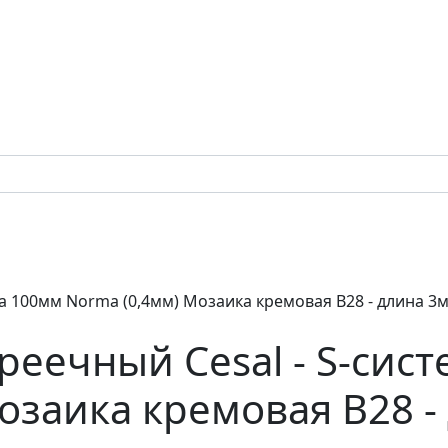
ма 100мм Norma (0,4мм) Мозаика кремовая В28 - длина 3
реечный Cesal - S-сис
озаика кремовая В28 -