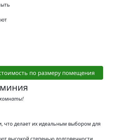
мыть
яют
 стоимость по размеру помещения
юминия
 комнаты!
, что делает их идеальным выбором для
ют высокой степенью долговечности,