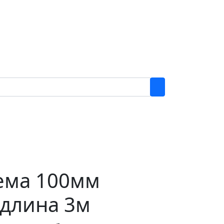
м
тема 100мм
 длина 3м