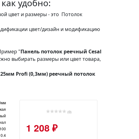
 как удобно:
ой цвет и размеры - это Потолок
модификации цвет/дизайн и модификацию
Пример "
Панель потолок реечный Cesal
нужно выбирать размеры или цвет товара,
 25мм Profi (0,3мм) реечный потолок
0мм
дкая
(0)
вый
иал
1 208 ₽
100
0.4