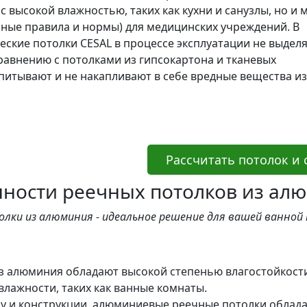
 высокой влажностью, таких как кухни и санузлы, но и 
арные правила и нормы) для медицинских учреждений. В
еские потолки CESAL в процессе эксплуатации не выдел
сравнению с потолками из гипсокартона и тканевых
питывают и не накапливают в себе вредные вещества из
Рассчитать потолок и
нности реечных потолков из ал
олки из алюминия - идеальное решение для вашей ванной
з алюминия обладают высокой степенью влагостойкости
ажности, таких как ванные комнаты.
у и конструкции, алюминиевые реечные потолки облада