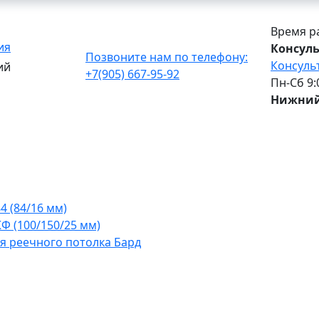
Время р
ия
Консуль
Позвоните нам по телефону:
Консуль
ий
+7(905) 667-95-92
Пн-Сб 9:0
Нижний
 (84/16 мм)
Ф (100/150/25 мм)
 реечного потолка Бард