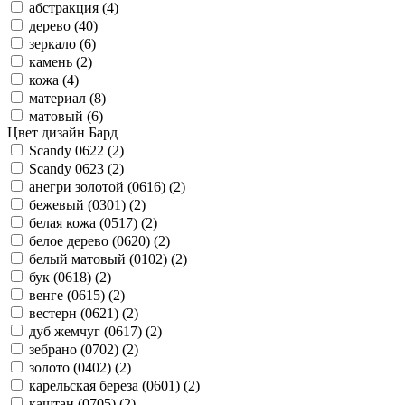
абстракция (
4
)
дерево (
40
)
зеркало (
6
)
камень (
2
)
кожа (
4
)
материал (
8
)
матовый (
6
)
Цвет дизайн Бард
Sсandy 0622 (
2
)
Sсandy 0623 (
2
)
анегри золотой (0616) (
2
)
бежевый (0301) (
2
)
белая кожа (0517) (
2
)
белое дерево (0620) (
2
)
белый матовый (0102) (
2
)
бук (0618) (
2
)
венге (0615) (
2
)
вестерн (0621) (
2
)
дуб жемчуг (0617) (
2
)
зебрано (0702) (
2
)
золото (0402) (
2
)
карельская береза (0601) (
2
)
каштан (0705) (
2
)