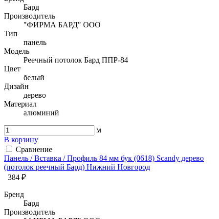
Бард
Производитель
"ФИРМА БАРД" ООО
Тип
панель
Модель
Реечный потолок Бард ППР-84
Цвет
белый
Дизайн
дерево
Материал
алюминий
м
В корзину
Сравнение
Панель / Вставка / Профиль 84 мм бук (0618) Sсandy дерево
(потолок реечный Бард) Нижний Новгород
384 ₽
Бренд
Бард
Производитель