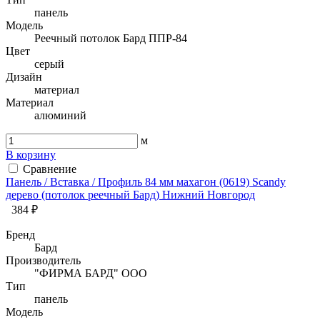
панель
Модель
Реечный потолок Бард ППР-84
Цвет
серый
Дизайн
материал
Материал
алюминий
м
В корзину
Сравнение
Панель / Вставка / Профиль 84 мм махагон (0619) Sсandy
дерево (потолок реечный Бард) Нижний Новгород
384 ₽
Бренд
Бард
Производитель
"ФИРМА БАРД" ООО
Тип
панель
Модель