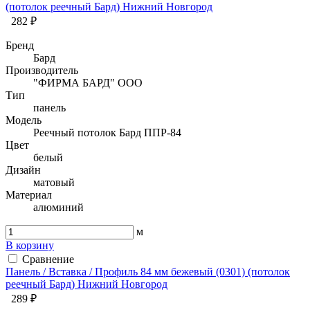
(потолок реечный Бард) Нижний Новгород
282 ₽
Бренд
Бард
Производитель
"ФИРМА БАРД" ООО
Тип
панель
Модель
Реечный потолок Бард ППР-84
Цвет
белый
Дизайн
матовый
Материал
алюминий
м
В корзину
Сравнение
Панель / Вставка / Профиль 84 мм бежевый (0301) (потолок
реечный Бард) Нижний Новгород
289 ₽