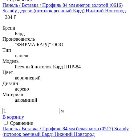
Панель / Вставка / Профиль 84 мм анегри золотой (0616)
Sсandy дерево (потолок реечный Бард) Нижний Новгород
384 ₽
Бренд
Бард
Производитель
"ФИРМА БАРД" ООО
Тип
панель
Модель
Реечный потолок Бард ППР-84
Цвет
коричневый
Дизайн
дерево
Материал
алюминий
м
В корзину
Сравнение
Панель / Вставка / Профиль 84 мм белая кожа (0517) Sсandy
(потолок реечный Бард) Нижний Новгород