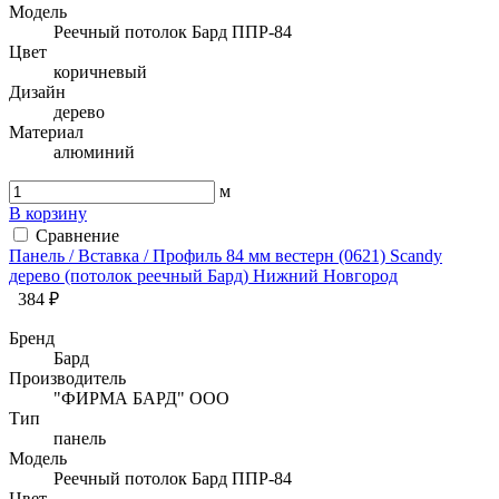
Модель
Реечный потолок Бард ППР-84
Цвет
коричневый
Дизайн
дерево
Материал
алюминий
м
В корзину
Сравнение
Панель / Вставка / Профиль 84 мм вестерн (0621) Sсandy
дерево (потолок реечный Бард) Нижний Новгород
384 ₽
Бренд
Бард
Производитель
"ФИРМА БАРД" ООО
Тип
панель
Модель
Реечный потолок Бард ППР-84
Цвет