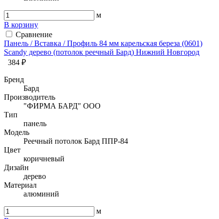
м
В корзину
Сравнение
Панель / Вставка / Профиль 84 мм карельская береза (0601)
Sсandy дерево (потолок реечный Бард) Нижний Новгород
384 ₽
Бренд
Бард
Производитель
"ФИРМА БАРД" ООО
Тип
панель
Модель
Реечный потолок Бард ППР-84
Цвет
коричневый
Дизайн
дерево
Материал
алюминий
м