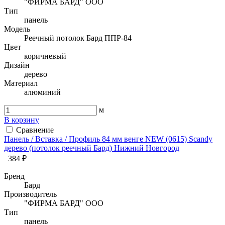
"ФИРМА БАРД" ООО
Тип
панель
Модель
Реечный потолок Бард ППР-84
Цвет
коричневый
Дизайн
дерево
Материал
алюминий
м
В корзину
Сравнение
Панель / Вставка / Профиль 84 мм венге NEW (0615) Sсandy
дерево (потолок реечный Бард) Нижний Новгород
384 ₽
Бренд
Бард
Производитель
"ФИРМА БАРД" ООО
Тип
панель