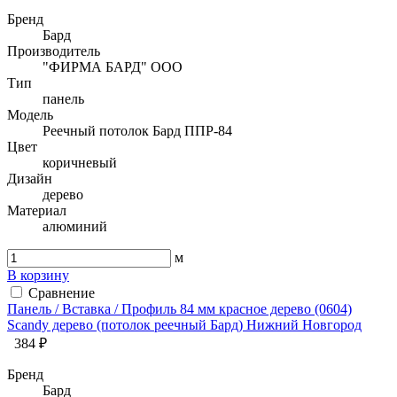
Бренд
Бард
Производитель
"ФИРМА БАРД" ООО
Тип
панель
Модель
Реечный потолок Бард ППР-84
Цвет
коричневый
Дизайн
дерево
Материал
алюминий
м
В корзину
Сравнение
Панель / Вставка / Профиль 84 мм красное дерево (0604)
Sсandy дерево (потолок реечный Бард) Нижний Новгород
384 ₽
Бренд
Бард