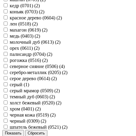
кедр (0701) (
2
)
коньяк (0703) (
2
)
красное дерево (0604) (
2
)
лен (0518) (
2
)
махагон (0619) (
2
)
медь (0403) (
2
)
молочный дуб (0613) (
2
)
орех (0611) (
2
)
палисандр (0704) (
2
)
рогожка (0516) (
2
)
северное сияние (0506) (
4
)
серебро-металлик (0205) (
2
)
серое дерево (0614) (
2
)
серый (
1
)
серый мрамор (0509) (
2
)
темный дуб (0603) (
2
)
холст бежевый (0520) (
2
)
хром (0401) (
2
)
черная кожа (0519) (
2
)
черный (0309) (
2
)
шпатель бежевый (0521) (
2
)