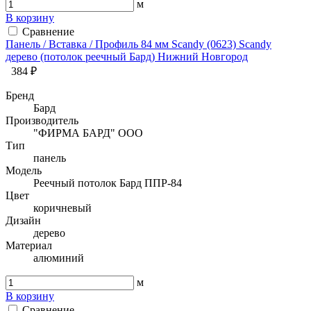
м
В корзину
Сравнение
Панель / Вставка / Профиль 84 мм Sсandy (0623) Sсandy
дерево (потолок реечный Бард) Нижний Новгород
384 ₽
Бренд
Бард
Производитель
"ФИРМА БАРД" ООО
Тип
панель
Модель
Реечный потолок Бард ППР-84
Цвет
коричневый
Дизайн
дерево
Материал
алюминий
м
В корзину
Сравнение