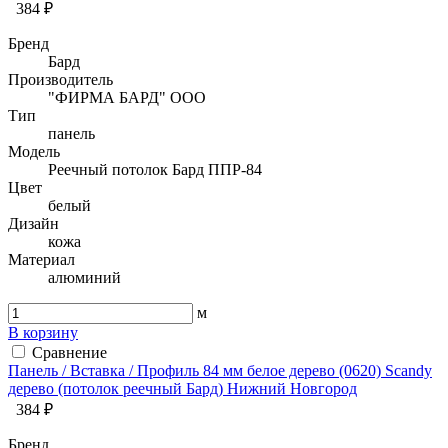
384 ₽
Бренд
Бард
Производитель
"ФИРМА БАРД" ООО
Тип
панель
Модель
Реечный потолок Бард ППР-84
Цвет
белый
Дизайн
кожа
Материал
алюминий
м
В корзину
Сравнение
Панель / Вставка / Профиль 84 мм белое дерево (0620) Sсandy
дерево (потолок реечный Бард) Нижний Новгород
384 ₽
Бренд